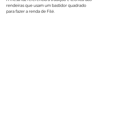
rendeiras que usam um bastidor quadrado
para fazer a renda de Filé.
1/3
Mesa Leve
. 2003
Materiais
Acrílico e aço inox
Dimensões
51x51x50cm
Mesa de canto composta por uma estrutura
em aço inox polido e por bandejas de acrílico
empilháveis.