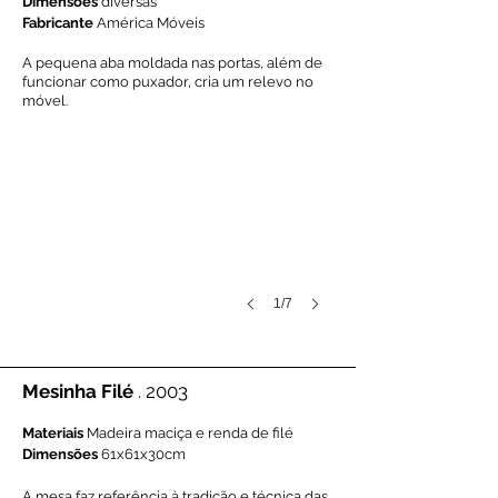
Dimensões
diversas
Fabricante
América Móveis
A pequena aba moldada nas portas, além de
funcionar como puxador, cria um relevo no
móvel.
1/7
Mesinha Filé
. 2003
Materiais
Madeira maciça e renda de filé
Dimensões
61x61x30cm
A mesa faz referência à tradição e técnica das