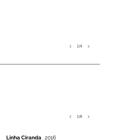
1/4
1/8
Linha Ciranda
. 2016