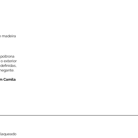
de madeira
 poltrona
 o exterior
definidas,
hegante.
om Camila
F laqueado