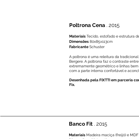
Poltrona Cena
. 2015
Materiais
Tecido, estofado e estrutura 
Dimensões
80x85x113cm
Fabricante
Schuster
A poltrona é uma releitura da tradicional
Bergere. A poltrona faz o contraste entre
extremamente geométrico e linhas bem 
com a parte interna confortável e aconc
Desenhada pela FIXTTI em parceria c
Fix.
Banco Fit
. 2015
Materiais
Madeira maciça (freijó) e MD