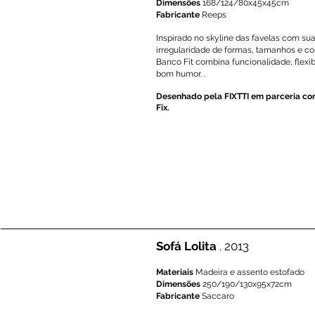
Dimensões
168/124/80x45x45cm
Fabricante
Reeps
​Inspirado no skyline das favelas com su
irregularidade de formas, tamanhos e co
Banco Fit combina funcionalidade, flexib
bom humor. .
Desenhado pela FIXTTI em parceria co
Fix.
Sofá Lolita
. 2013
Materiais
Madeira e assento estofado
Dimensões
250/190/130x95x72cm
Fabricante
Saccaro