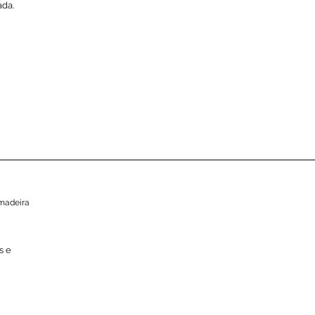
ada.
madeira
s e