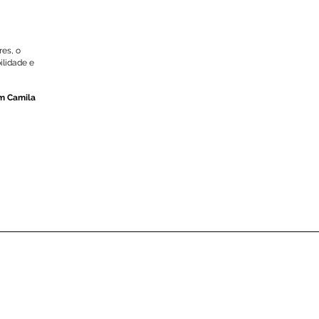
a
res, o
ilidade e
m Camila