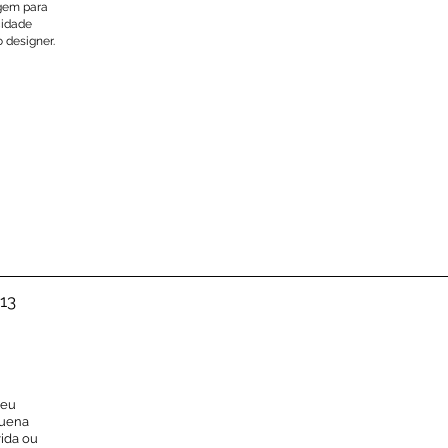
agem para
cidade
 designer.
013
seu
quena
vida ou