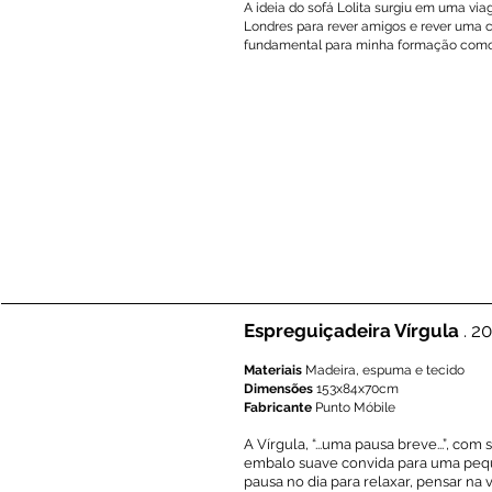
​A ideia do sofá Lolita surgiu em uma vi
Londres para rever amigos e rever uma 
fundamental para minha formação como
Espreguiçadeira Vírgula
. 2
Materiais
Madeira, espuma e tecido
Dimensões
153x84x70cm
Fabricante
Punto Móbile
A Vírgula, “...uma pausa breve...”, com 
embalo suave convida para uma pe
pausa no dia para relaxar, pensar na 