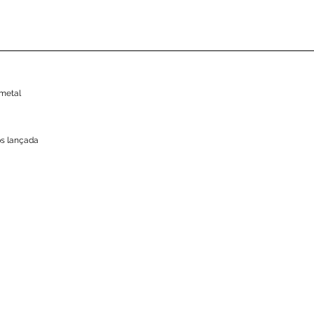
 metal
ps lançada