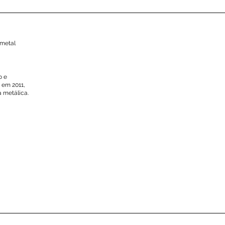
 metal
o e
 em 2011,
 metálica.